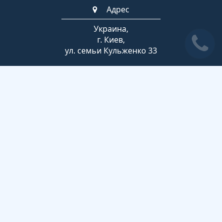
Адрес
Украина,
г. Киев,
ул. семьи Кульженко 33
Телефоны
+380 63 789 2852
(044) 247-07-53
Время работы
Пн-Пт 10:00 - 19:00
Сб 10:00 - 17:00
Вс выходной