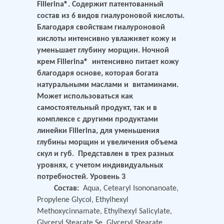
Fillerina®. Содержит патентованный
состав из 6 видов гиалуроновой кислоты.
Благодаря свойствам гиалуроновой
кислоты интенсивно увлажняет кожу и
уменьшает глубину морщин. Ночной
крем Fillerina® интенсивно питает кожу
благодаря основе, которая богата
натуральными маслами и витаминами.
Может использоваться как
самостоятельный продукт, так и в
комплексе с другими продуктами
линейки Fillerina, для уменьшения
глубины морщин и увеличения объема
скул и губ. Представлен в трех разных
уровнях, с учетом индивидуальных
потребностей. Уровень 3
Состав:
Aqua, Cetearyl Isononanoate,
Propylene Glycol, Ethylhexyl
Methoxycinnamate, Ethylhexyl Salicylate,
Glyceryl Stearate Se, Glyceryl Stearate,