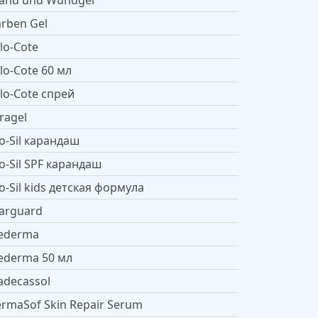
and und Wundgel
rben Gel
lo-Cote
lo-Cote 60 мл
lo-Cote спрей
ragel
o-Sil карандаш
o-Sil SPF карандаш
o-Sil kids детская формула
arguard
ederma
derma 50 мл
decassol
rmaSof Skin Repair Serum