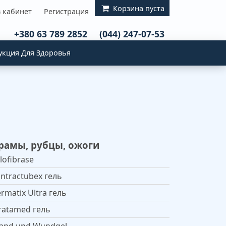
Корзина пуста
в кабинет
Регистрация
+380 63 789 2852
(044) 247-07-53
укция Для Здоровья
амы, рубцы, ожоги
lofibrase
ntractubex гель
rmatix Ultra гель
ratamed гель