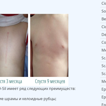
Ci
So
Be
Ci
De
Co
Мe
Sc
Sc
Sc
Me
-Sil имеет ряд следующих преимуществ:
Ep
Ep
ие шрамы и келоидные рубцы;
Ep