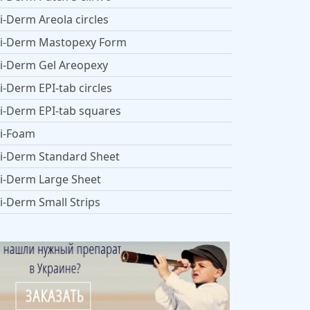
i-Derm Areola circles
i-Derm Mastopexy Form
i-Derm Gel Areopexy
i-Derm EPI-tab circles
i-Derm EPI-tab squares
i-Foam
i-Derm Standard Sheet
i-Derm Large Sheet
i-Derm Small Strips