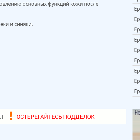
новлению основных функций кожи после
Ep
Ep
ки и синяки.
Ep
Ep
Ep
Ep
Ep
Ep
Ep