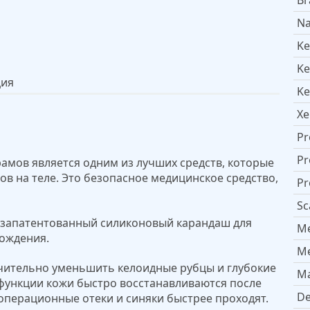
Br
Na
Ke
Ke
ция
Ke
Xe
Pr
Pr
рамов является одним из лучших средств, которые
в на теле. Это безопасное медицинское средство,
Pr
Sc
 запатентованный силиконовый карандаш для
M
ождения.
Me
ачительно уменьшить келоидные рубцы и глубокие
Ma
функции кожи быстро восстанавливаются после
De
операционные отеки и синяки быстрее проходят.