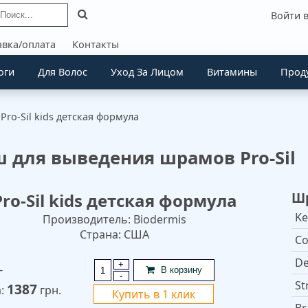
Войти 
авка/оплата
Контакты
оги
Для Волос
Уход За Лицом
Витамины
Прод
Pro-Sil kids детская формула
 для выведения шрамов Pro-Sil
Pro-Sil kids детская формула
Шр
Ke
Производитель: Biodermis
Страна: США
Co
De
+
г
В корзину
-
St
1387
а:
грн.
Купить в 1 клик