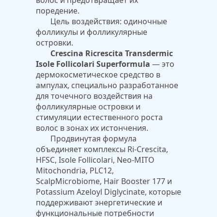
волос и предотвращает их
поредение.
Цель воздействия: одиночные
фолликулы и фолликулярные
островки.
Crescina
Ricrescita
Transdermic
Isole Follicolari Superformula
— это
дермокосметическое средство в
ампулах, специально разработанное
для точечного воздействия на
фолликулярные островки и
стимуляции естественного роста
волос в зонах их истончения.
Продвинутая формула
объединяет комплексы Ri-Crescita,
HFSC, Isole Follicolari, Neo-MITO
Mitochondria, PLC12,
ScalpMicrobiome, Hair Booster 177 и
Potassium Azeloyl Diglycinate, которые
поддерживают энергетические и
функциональные потребности