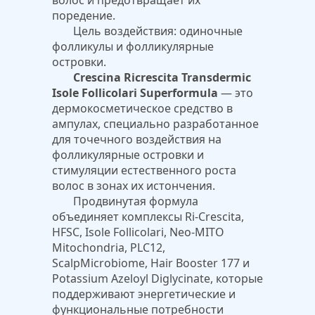
волос и предотвращает их
поредение.
Цель воздействия: одиночные
фолликулы и фолликулярные
островки.
Crescina
Ricrescita
Transdermic
Isole Follicolari Superformula
— это
дермокосметическое средство в
ампулах, специально разработанное
для точечного воздействия на
фолликулярные островки и
стимуляции естественного роста
волос в зонах их истончения.
Продвинутая формула
объединяет комплексы Ri-Crescita,
HFSC, Isole Follicolari, Neo-MITO
Mitochondria, PLC12,
ScalpMicrobiome, Hair Booster 177 и
Potassium Azeloyl Diglycinate, которые
поддерживают энергетические и
функциональные потребности