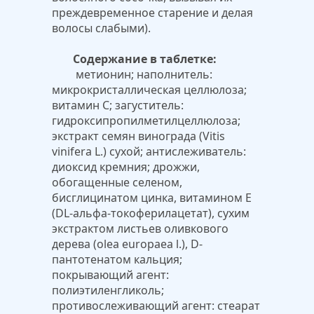
преждевременное старение и делая
волосы слабыми).
Содержание в таблетке:
метионин; наполнитель:
микрокристаллическая целлюлоза;
витамин С; загуститель:
гидроксипропилметилцеллюлоза;
экстракт семян винограда (Vitis
vinifera L.) сухой; антислеживатель:
диоксид кремния; дрожжи,
обогащенные селеном,
бисглицинатом цинка, витамином Е
(DL-альфа-токоферилацетат), сухим
экстрактом листьев оливкового
дерева (olea europaea l.), D-
пантотенатом кальция;
покрывающий агент:
полиэтиленгликоль;
противослеживающий агент: стеарат