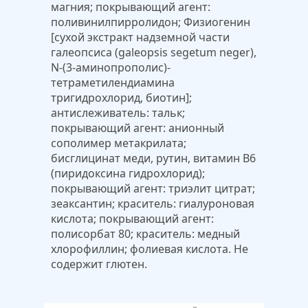
магния; покрывающий агент:
поливинилпирролидон; Физиогенин
[сухой экстракт надземной части
галеопсиса (galeopsis segetum neger),
N-(3-аминопрополис)-
тетраметилендиамина
тригидрохлорид, биотин];
антислеживатель: тальк;
покрывающий агент: анионный
сополимер метакрилата;
бисглицинат меди, рутин, витамин В6
(пиридоксина гидрохлорид);
покрывающий агент: триэлит цитрат;
зеаксантин; краситель: гиалуроновая
кислота; покрывающий агент:
полисорбат 80; краситель: медный
хлорофиллин; фолиевая кислота. Не
содержит глютен.